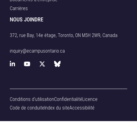
Carrières
NOUS JOINDRE
372, rue Bay, 14e étage, Toronto, ON M5H 2W9, Canada
inquiry@ecampusontario.ca
L
Y
X
B
i
o
(
l
n
u
f
u
Conditions d'utilisation
Confidentialité
Licence
k
T
o
e
Code de conduite
Index du site
Accessibilité
e
u
r
s
d
b
m
k