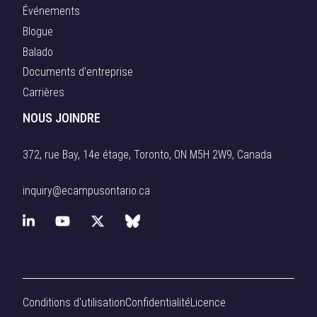
Événements
Blogue
Balado
Documents d'entreprise
Carrières
NOUS JOINDRE
372, rue Bay, 14e étage, Toronto, ON M5H 2W9, Canada
inquiry@ecampusontario.ca
L
Y
X
B
i
o
(
l
n
u
f
u
Conditions d'utilisation
Confidentialité
Licence
k
T
o
e