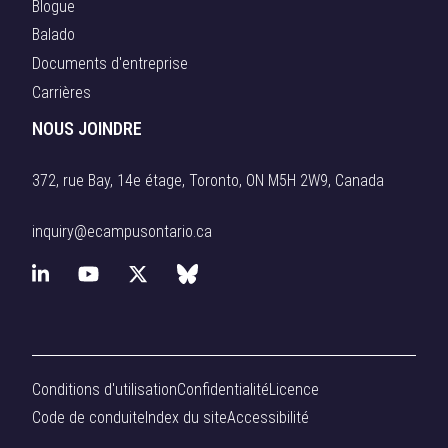
Blogue
Balado
Documents d'entreprise
Carrières
NOUS JOINDRE
372, rue Bay, 14e étage, Toronto, ON M5H 2W9, Canada
inquiry@ecampusontario.ca
L
Y
X
B
i
o
(
l
n
u
f
u
Conditions d'utilisation
Confidentialité
Licence
k
T
o
e
Code de conduite
Index du site
Accessibilité
e
u
r
s